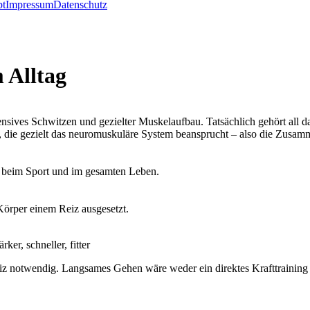
pt
Impressum
Datenschutz
 Alltag
ensives Schwitzen und gezielter Muskelaufbau. Tatsächlich gehört all d
de, die gezielt das neuromuskuläre System beansprucht – also die Zus
g, beim Sport und im gesamten Leben.
 Körper einem Reiz ausgesetzt.
ker, schneller, fitter
Reiz notwendig. Langsames Gehen wäre weder ein direktes Krafttraining