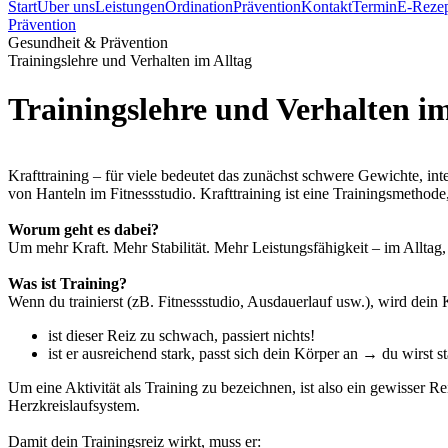
Start
Über uns
Leistungen
Ordination
Prävention
Kontakt
Termin
E-Reze
Prävention
Gesundheit & Prävention
Trainingslehre und Verhalten im Alltag
Trainingslehre und Verhalten im
Krafttraining – für viele bedeutet das zunächst schwere Gewichte, int
von Hanteln im Fitnessstudio. Krafttraining ist eine Trainingsmetho
Worum geht es dabei?
Um mehr Kraft. Mehr Stabilität. Mehr Leistungsfähigkeit – im Allta
Was ist Training?
Wenn du trainierst (zB. Fitnessstudio, Ausdauerlauf usw.), wird dein
ist dieser Reiz zu schwach, passiert nichts!
ist er ausreichend stark, passt sich dein Körper an → du wirst stär
Um eine Aktivität als Training zu bezeichnen, ist also ein gewisser 
Herzkreislaufsystem.
Damit dein Trainingsreiz wirkt, muss er: