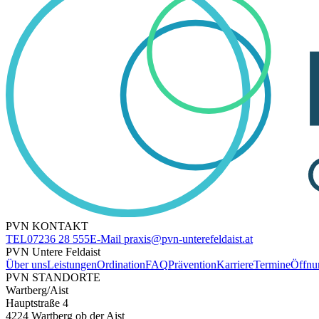
PVN KONTAKT
TEL
07236 28 555
E-Mail
praxis@pvn-unterefeldaist.at
PVN Untere Feldaist
Über uns
Leistungen
Ordination
FAQ
Prävention
Karriere
Termine
Öffnu
PVN STANDORTE
Wartberg/Aist
Hauptstraße 4
4224 Wartberg ob der Aist